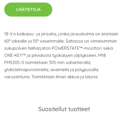
LISÄTIETOJA
18 V:n katkaisu- ja jiirisaha, jonka jiirauskulma on enintään
60° oikealle ja 55° vasemmalle. Sahassa on viimeisimmän
sukupolven hiiliharjaton POWERSTATE™-moottori sekä
ONE-KEY™ ja pilvialusta työkalujen jäljitykseen. M18
FMS305-0 toimitetaan 305 mm sahanterällä,
yhdistelmäpuristimella, avaimella ja pölypussilla
varustettuna. Toimitetaan ilman akkua ja laturia.
Suositellut tuotteet