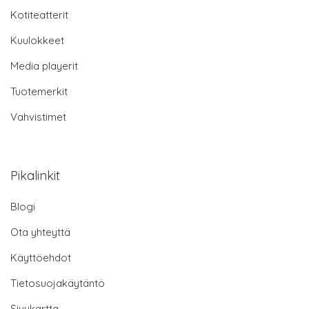
Kotiteatterit
Kuulokkeet
Media playerit
Tuotemerkit
Vahvistimet
Pikalinkit
Blogi
Ota yhteyttä
Käyttöehdot
Tietosuojakäytäntö
Sivukartta