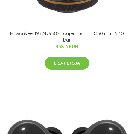
Milwaukee 4932479582 Laajennuspää Ø50 mm, 6–10
bar
438.3 EUR
LISÄTIETOJA