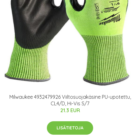
Milwaukee 4932479926 Viiltosuojakäsine PU-upotettu,
CL4/D, Hi-Vis S/7
21.3 EUR
LISÄTIETOJA