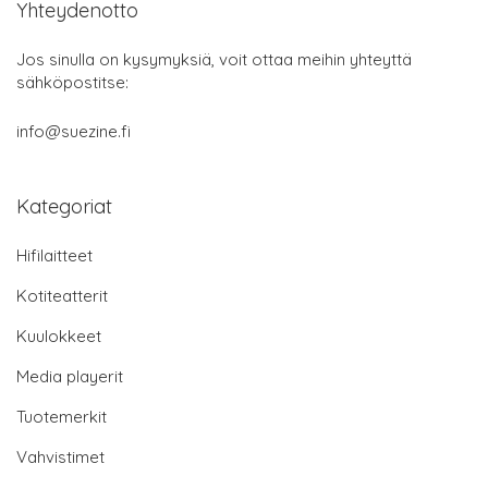
Yhteydenotto
Jos sinulla on kysymyksiä, voit ottaa meihin yhteyttä
sähköpostitse:
info@suezine.fi
Kategoriat
Hifilaitteet
Kotiteatterit
Kuulokkeet
Media playerit
Tuotemerkit
Vahvistimet