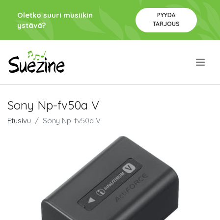
Oletko suuri musiikin
PYYDÄ
TARJOUS
ystävä?
.
Sony Np-fv50a V
Etusivu
Sony Np-fv50a V