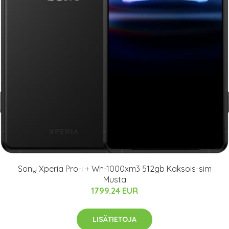
Sony Xperia Pro-i + Wh-1000xm3 512gb Kaksois-sim
Musta
1799.24 EUR
LISÄTIETOJA