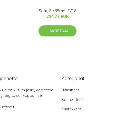
Sony Fe 35mm F/1.8
724.78 EUR
LISÄTIETOJA
ydenotto
Kategoriat
nulla on kysymyksiä, voit ottaa
Hifilaitteet
 yhteyttä sähköpostitse:
Kotiteatterit
uezine.fi
Kuulokkeet