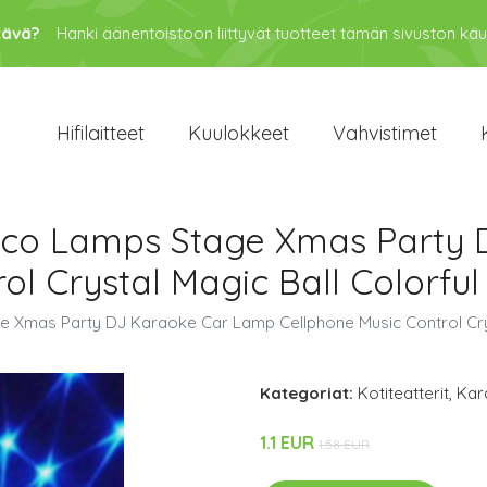
tävä?
Hanki äänentoistoon liittyvät tuotteet tämän sivuston kau
Hifilaitteet
Kuulokkeet
Vahvistimet
isco Lamps Stage Xmas Party
l Crystal Magic Ball Colorful
e Xmas Party DJ Karaoke Car Lamp Cellphone Music Control Cryst
Kategoriat:
Kotiteatterit
,
Kar
1.1 EUR
1.58 EUR