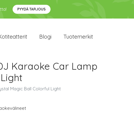
tta!
PYYDÄ TARJOUS
Kotiteatterit
Blogi
Tuotemerkit
 DJ Karaoke Car Lamp
 Light
al Magic Ball Colorful Light
aokevälineet