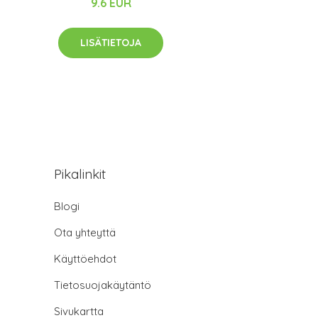
9.6 EUR
LISÄTIETOJA
Pikalinkit
Blogi
Ota yhteyttä
Käyttöehdot
Tietosuojakäytäntö
Sivukartta