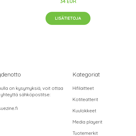
34 EUR
LISÄTIETOJA
ydenotto
Kategoriat
nulla on kysymyksiä, voit ottaa
Hifilaitteet
 yhteyttä sähköpostitse:
Kotiteatterit
uezine.fi
Kuulokkeet
Media playerit
Tuotemerkit