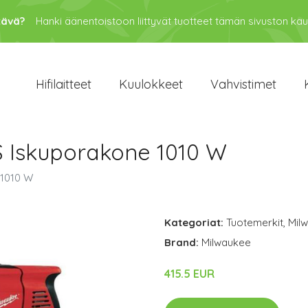
tävä?
Hanki äänentoistoon liittyvät tuotteet tämän sivuston kau
Hifilaitteet
Kuulokkeet
Vahvistimet
 Iskuporakone 1010 W
 1010 W
Kategoriat:
Tuotemerkit
,
Mil
Brand:
Milwaukee
415.5 EUR