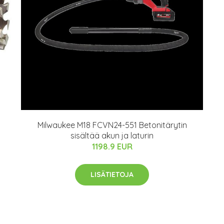
Milwaukee M18 FCVN24-551 Betonitärytin
sisältää akun ja laturin
1198.9 EUR
LISÄTIETOJA