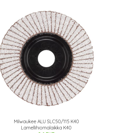
Milwaukee ALU SLC50/115 K40
Lamellihiomalaikka K40