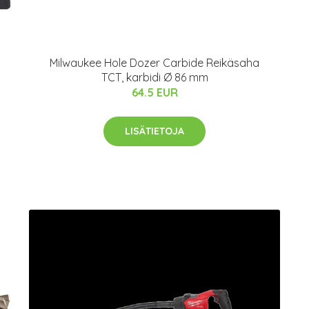
Milwaukee Hole Dozer Carbide Reikäsaha
TCT, karbidi Ø 86 mm
64.5 EUR
LISÄTIETOJA