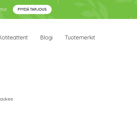
tta!
PYYDÄ TARJOUS
Kotiteatterit
Blogi
Tuotemerkit
waukee