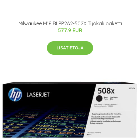
Milwaukee M18 BLPP2A2-502X Työkalupaketti
577.9 EUR
LISÄTIETOJA