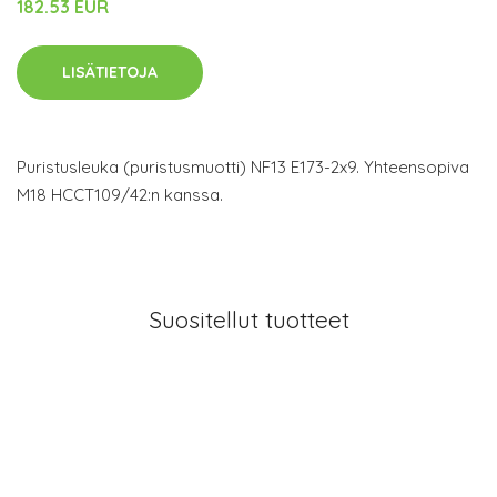
182.53 EUR
LISÄTIETOJA
Puristusleuka (puristusmuotti) NF13 E173-2x9. Yhteensopiva
M18 HCCT109/42:n kanssa.
Suositellut tuotteet