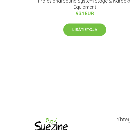
Profesional Sound System Stage & Karaok
Equipment
93.1 EUR
LISÄTIETOJA
Yhte