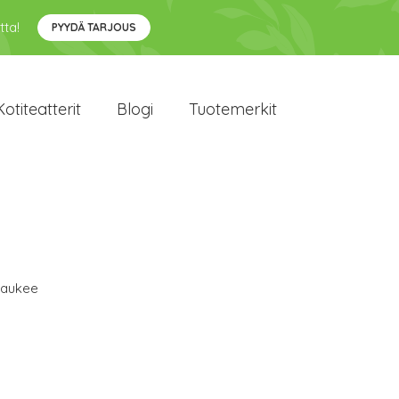
tta!
PYYDÄ TARJOUS
Kotiteatterit
Blogi
Tuotemerkit
waukee