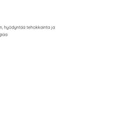
in, hyödyntää tehokkainta ja
giaa