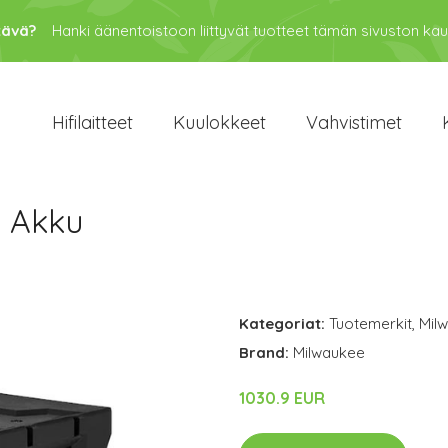
tävä?
Hanki äänentoistoon liittyvät tuotteet tämän sivuston kau
Hifilaitteet
Kuulokkeet
Vahvistimet
 Akku
Kategoriat:
Tuotemerkit
,
Mil
Brand:
Milwaukee
1030.9 EUR