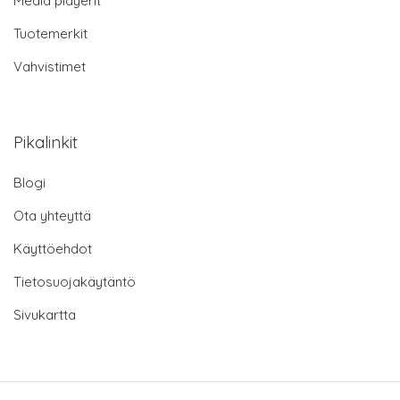
Media playerit
Tuotemerkit
Vahvistimet
Pikalinkit
Blogi
Ota yhteyttä
Käyttöehdot
Tietosuojakäytäntö
Sivukartta