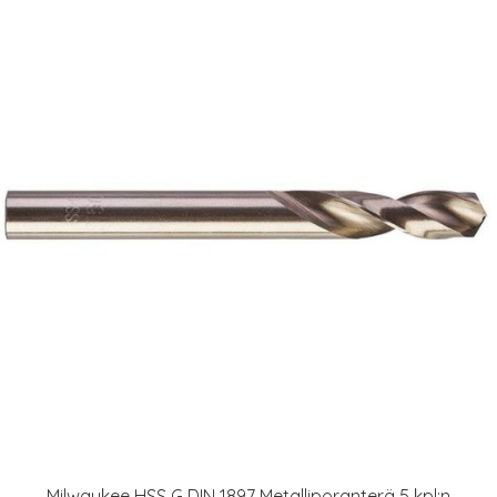
Milwaukee HSS G DIN 1897 Metalliporanterä 5 kpl:n