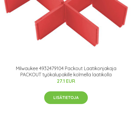
Milwaukee 4932479104 Packout Laatikonjakaja
PACKOUT työkalupakille kolmella laatikolla
27.1 EUR
LISÄTIETOJA