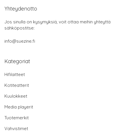
Yhteydenotto
Jos sinulla on kysymyksiä, voit ottaa meihin yhteyttä
sähköpostitse:
info@suezine.fi
Kategoriat
Hifilaitteet
Kotiteatterit
Kuulokkeet
Media playerit
Tuotemerkit
Vahvistimet