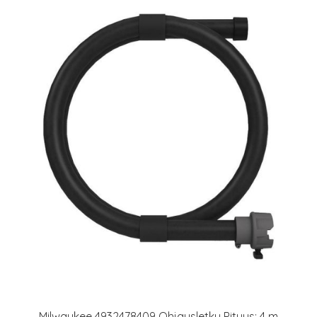
Milwaukee 4932478409 Ohjausletku Pituus: 4 m