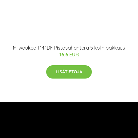
Milwaukee T144DF Pistosahanterä 5 kpl:n pakkaus
16.6 EUR
LISÄTIETOJA