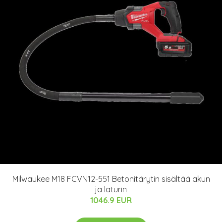
Milwaukee M18 FCVN12-551 Betonitärytin sisältää akun
ja laturin
1046.9 EUR