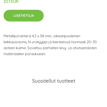
22.1 EUR
LISÄTIETOJA
Metalliporanterä 4,5 x 58 mm, oikeanpuoleinen
leikkausreuna, N-uratyyppi ja kierteessä normaali 20–30
asteen kulma. Soveltuu parhaiten levy- ja ohutseinäisten
materiaalien poraukseen.
Suositellut tuotteet