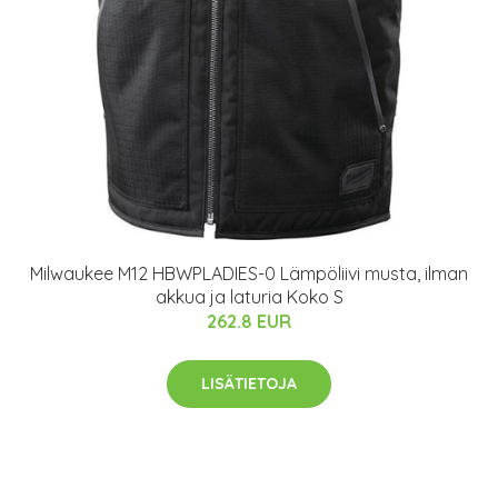
Milwaukee M12 HBWPLADIES-0 Lämpöliivi musta, ilman
akkua ja laturia Koko S
262.8 EUR
LISÄTIETOJA