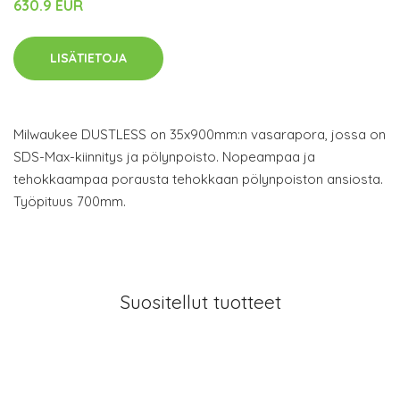
630.9 EUR
LISÄTIETOJA
Milwaukee DUSTLESS on 35x900mm:n vasarapora, jossa on
SDS-Max-kiinnitys ja pölynpoisto. Nopeampaa ja
tehokkaampaa porausta tehokkaan pölynpoiston ansiosta.
Työpituus 700mm.
Suositellut tuotteet