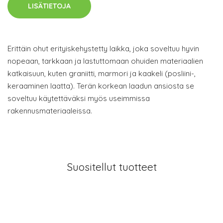
LISÄTIETOJA
Erittäin ohut erityiskehystetty laikka, joka soveltuu hyvin
nopeaan, tarkkaan ja lastuttomaan ohuiden materiaalien
katkaisuun, kuten graniitti, marmori ja kaakeli (posliini-,
keraaminen laatta). Terän korkean laadun ansiosta se
soveltuu käytettäväksi myös useimmissa
rakennusmateriaaleissa.
Suositellut tuotteet