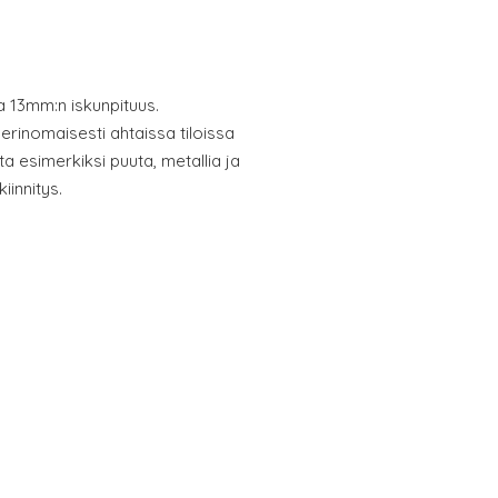
a 13mm:n iskunpituus.
erinomaisesti ahtaissa tiloissa
ata esimerkiksi puuta, metallia ja
iinnitys.