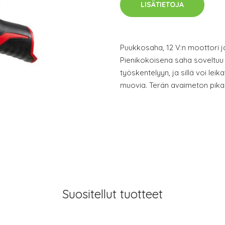
LISÄTIETOJA
Puukkosaha, 12 V:n moottori j
Pienikokoisena saha soveltuu 
työskentelyyn, ja sillä voi leik
muovia. Terän avaimeton pikak
Suositellut tuotteet