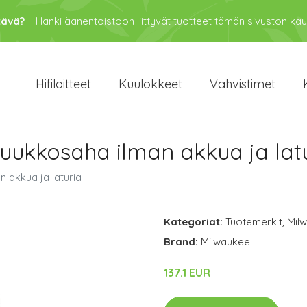
tävä?
Hanki äänentoistoon liittyvät tuotteet tämän sivuston kau
Hifilaitteet
Kuulokkeet
Vahvistimet
uukkosaha ilman akkua ja lat
 akkua ja laturia
Kategoriat:
Tuotemerkit
,
Mil
Brand:
Milwaukee
137.1 EUR