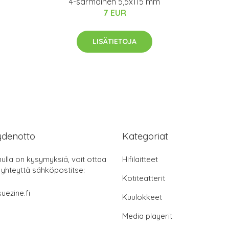
4-särmäinen 5,5x115 mm
7 EUR
LISÄTIETOJA
ydenotto
Kategoriat
nulla on kysymyksiä, voit ottaa
Hifilaitteet
 yhteyttä sähköpostitse:
Kotiteatterit
uezine.fi
Kuulokkeet
Media playerit