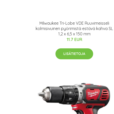
Milwaukee Tri-Lobe VDE Ruuvimeisseli
kolmisivuinen pyörimistä estävä kahva SL
1,2 x 6,5 x 150 mm
11.7 EUR
LISÄTIETOJA