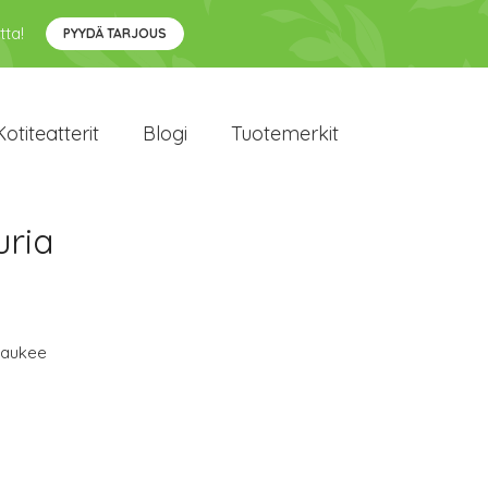
tta!
PYYDÄ TARJOUS
Kotiteatterit
Blogi
Tuotemerkit
uria
waukee