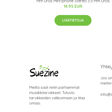
Mm Uros Mini-phone Stereo 3.5 Mm Uros
14.95 EUR
LISÄTIETOJA
Yhte
Jos si
meihin
Meiltä saat netin parhaimmat
musiikkitarvikkeet. Tutustu
info@s
tarvikkeiden valikoimaan ja tilaa
omasi.