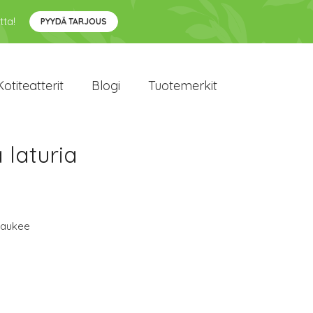
tta!
PYYDÄ TARJOUS
Kotiteatterit
Blogi
Tuotemerkit
 laturia
waukee