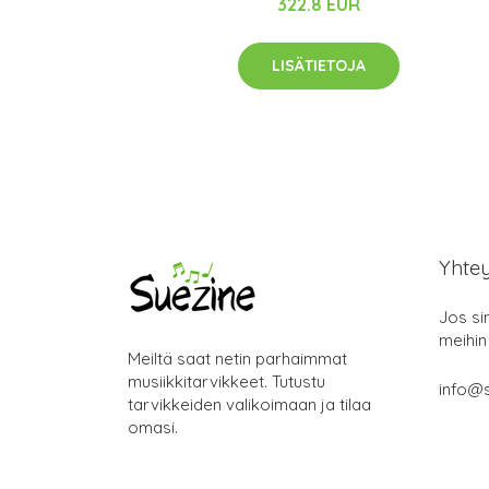
322.8 EUR
LISÄTIETOJA
Yhte
Jos si
meihin
Meiltä saat netin parhaimmat
musiikkitarvikkeet. Tutustu
info@s
tarvikkeiden valikoimaan ja tilaa
omasi.