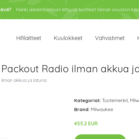
tävä?
Hanki äänentoistoon liittyvät tuotteet tämän sivuston kau
Hifilaitteet
Kuulokkeet
Vahvistimet
Packout Radio ilman akkua ja
lman akkua ja laturia
Kategoriat:
Tuotemerkit
,
Mil
Brand:
Milwaukee
455.2 EUR