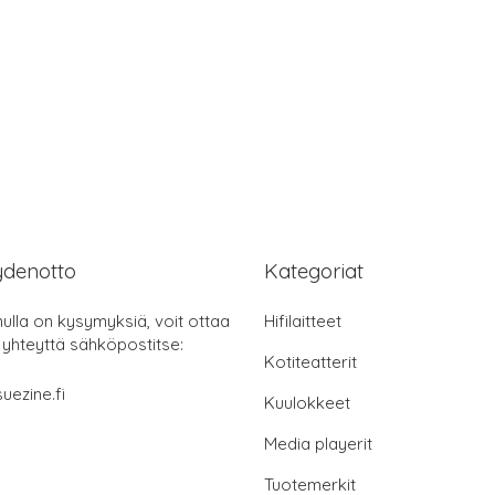
ydenotto
Kategoriat
nulla on kysymyksiä, voit ottaa
Hifilaitteet
 yhteyttä sähköpostitse:
Kotiteatterit
uezine.fi
Kuulokkeet
Media playerit
Tuotemerkit