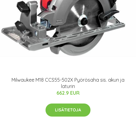
Milwaukee M18 CCS55-502X Pyörösaha sis. akun ja
laturin
662.9 EUR
LISÄTIETOJA