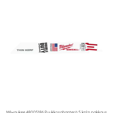
Milwaukee 48005186 Puukkosahanterä 5 kpl:n pakkaus