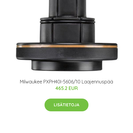
Milwaukee PXPH40I-5606/10 Laajennuspää
465.2 EUR
LISÄTIETOJA