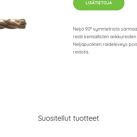
LISÄTIETOJA
Neljä 90° symmetristä särmää
reiät kemiallisten ankkureiden
Neljäpuolinen raideleveys po
reiästä.
Suositellut tuotteet