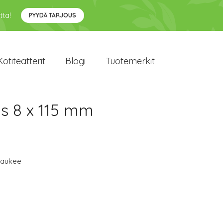
tta!
PYYDÄ TARJOUS
Kotiteatterit
Blogi
Tuotemerkit
s 8 x 115 mm
waukee