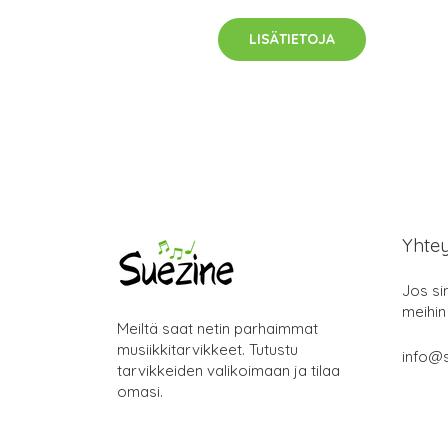
LISÄTIETOJA
Yhte
Jos si
meihin
Meiltä saat netin parhaimmat
musiikkitarvikkeet. Tutustu
info@s
tarvikkeiden valikoimaan ja tilaa
omasi.