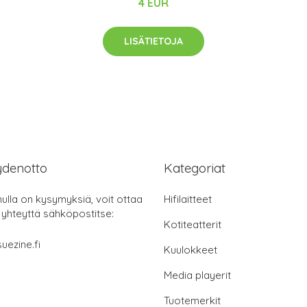
4 EUR
LISÄTIETOJA
ydenotto
Kategoriat
nulla on kysymyksiä, voit ottaa
Hifilaitteet
 yhteyttä sähköpostitse:
Kotiteatterit
uezine.fi
Kuulokkeet
Media playerit
Tuotemerkit