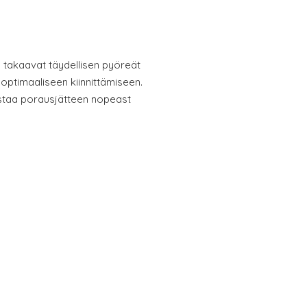
 takaavat täydellisen pyöreät
 optimaaliseen kiinnittämiseen.
istaa porausjätteen nopeast