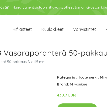
tävä?
Hanki äänentoistoon liittyvät tuotteet tämän sivuston kau
Hifilaitteet
Kuulokkeet
Vahvistimet
8 Vasaraporanterä 50-pakkau
erä 50-pakkaus 8 x 115 mm
Kategoriat:
Tuotemerkit
,
Mil
Brand:
Milwaukee
430.7 EUR