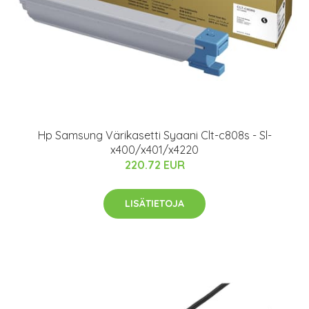
Hp Samsung Värikasetti Syaani Clt-c808s - Sl-
x400/x401/x4220
220.72 EUR
LISÄTIETOJA