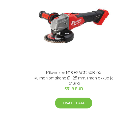
Milwaukee M18 FSAG125XB-0X
Kulmahiomakone Ø 125 mm, ilman akkua j
laturia
531.9 EUR
LISÄTIETOJA