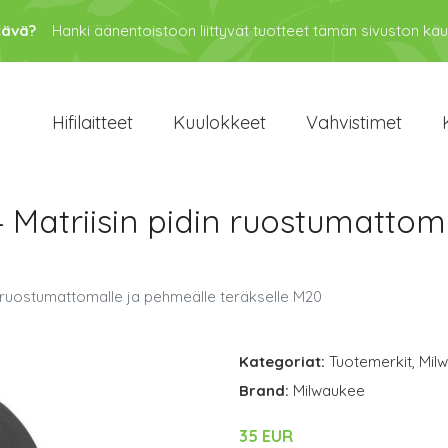
tävä?
Hanki äänentoistoon liittyvät tuotteet tämän sivuston kau
Hifilaitteet
Kuulokkeet
Vahvistimet
Matriisin pidin ruostumattom
 ruostumattomalle ja pehmeälle teräkselle M20
Kategoriat:
Tuotemerkit
,
Mil
Brand:
Milwaukee
35 EUR