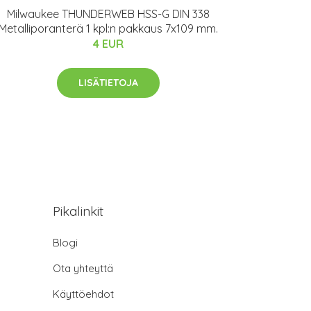
Milwaukee THUNDERWEB HSS-G DIN 338
Metalliporanterä 1 kpl:n pakkaus 7x109 mm.
4 EUR
LISÄTIETOJA
Pikalinkit
Blogi
Ota yhteyttä
Käyttöehdot