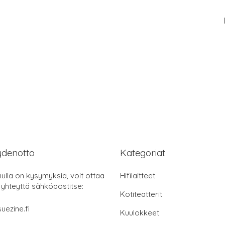
ydenotto
Kategoriat
nulla on kysymyksiä, voit ottaa
Hifilaitteet
 yhteyttä sähköpostitse:
Kotiteatterit
uezine.fi
Kuulokkeet