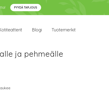
tta!
PYYDÄ TARJOUS
Kotiteatterit
Blogi
Tuotemerkit
alle ja pehmeälle
waukee