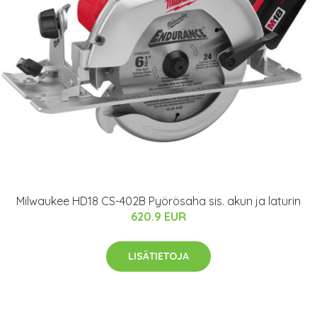
Milwaukee HD18 CS-402B Pyörösaha sis. akun ja laturin
620.9 EUR
LISÄTIETOJA