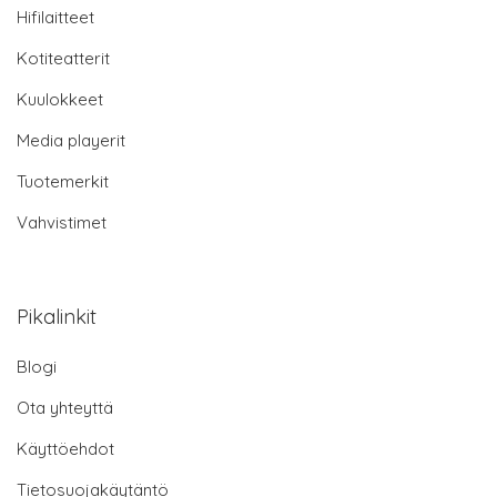
Hifilaitteet
Kotiteatterit
Kuulokkeet
Media playerit
Tuotemerkit
Vahvistimet
Pikalinkit
Blogi
Ota yhteyttä
Käyttöehdot
Tietosuojakäytäntö