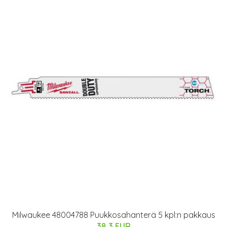
Milwaukee 48004788 Puukkosahanterä 5 kpl:n pakkaus
38.3 EUR