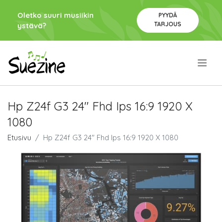
Oletko suuri musiikin
PYYDÄ
TARJOUS
ystävä?
.
Hp Z24f G3 24" Fhd Ips 16:9 1920 X
1080
Etusivu
Hp Z24f G3 24" Fhd Ips 16:9 1920 X 1080