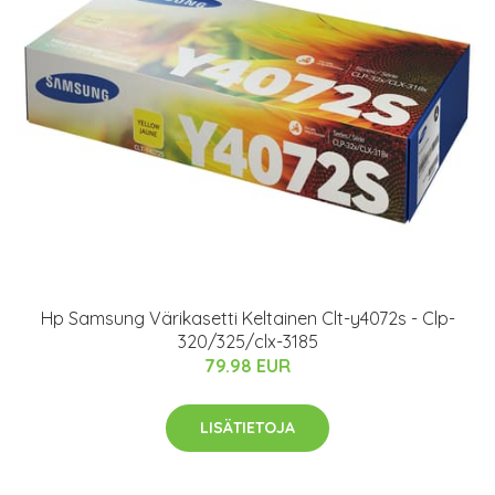
Hp Samsung Värikasetti Keltainen Clt-y4072s - Clp-
320/325/clx-3185
79.98 EUR
LISÄTIETOJA