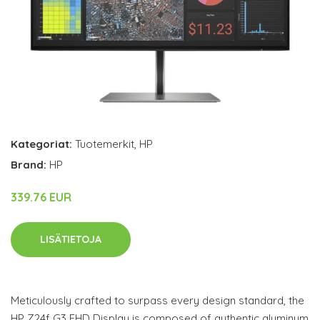
Kategoriat:
Tuotemerkit
,
HP
Brand:
HP
339.76 EUR
LISÄTIETOJA
Meticulously crafted to surpass every design standard, the
HP Z24f G3 FHD Display is composed of authentic aluminum