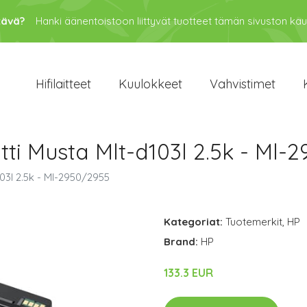
tävä?
Hanki äänentoistoon liittyvät tuotteet tämän sivuston kau
Hifilaitteet
Kuulokkeet
Vahvistimet
i Musta Mlt-d103l 2.5k - Ml-
03l 2.5k - Ml-2950/2955
Kategoriat:
Tuotemerkit
,
HP
Brand:
HP
133.3 EUR