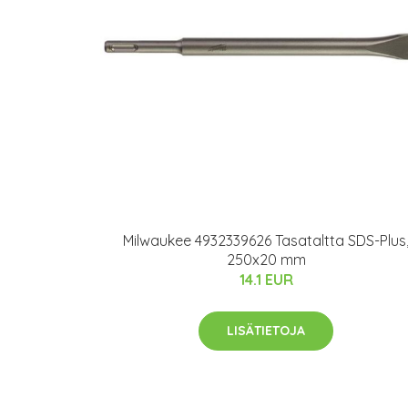
Milwaukee 4932339626 Tasataltta SDS-Plus
250x20 mm
14.1 EUR
LISÄTIETOJA