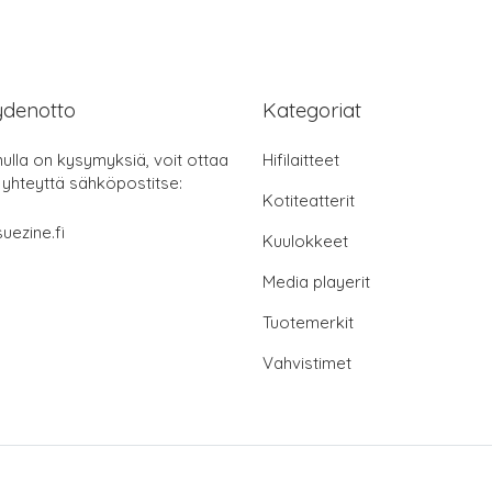
ydenotto
Kategoriat
nulla on kysymyksiä, voit ottaa
Hifilaitteet
 yhteyttä sähköpostitse:
Kotiteatterit
uezine.fi
Kuulokkeet
Media playerit
Tuotemerkit
Vahvistimet
© 2026 suezine.fi