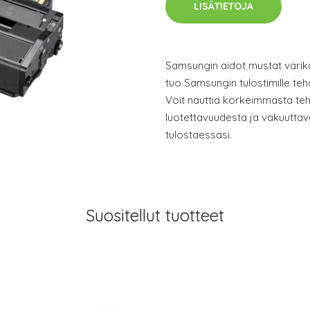
LISÄTIETOJA
Samsungin aidot mustat värikas
tuo Samsungin tulostimille te
Voit nauttia korkeimmasta teh
luotettavuudesta ja vakuuttav
tulostaessasi.
Suositellut tuotteet