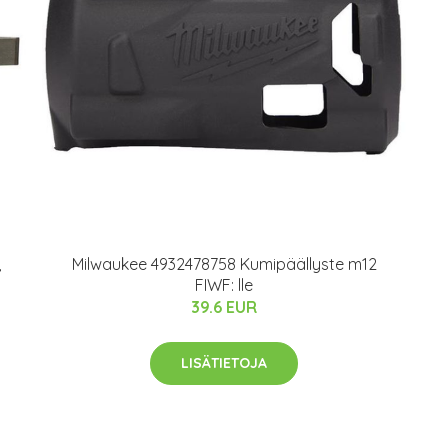
,
Milwaukee 4932478758 Kumipäällyste m12
FIWF: lle
39.6 EUR
LISÄTIETOJA