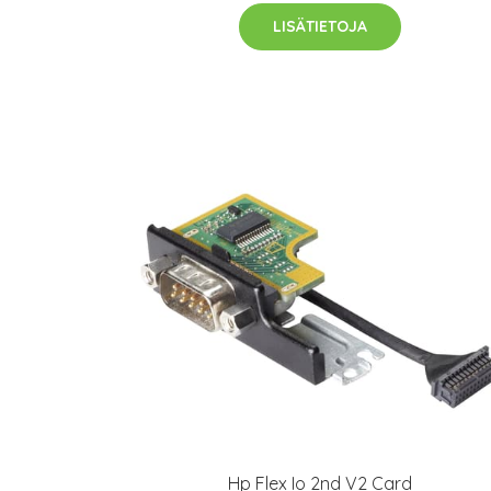
LISÄTIETOJA
Hp Flex Io 2nd V2 Card