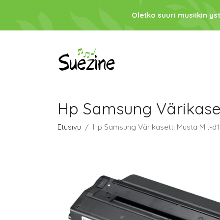
Oletko suuri musiikin ys
Hp Samsung Värikasett
Etusivu
Hp Samsung Värikasetti Musta Mlt-d1