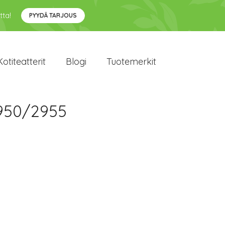
tta!
PYYDÄ TARJOUS
Kotiteatterit
Blogi
Tuotemerkit
2950/2955