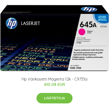
Hp Värikasetti Magenta 12k - C9733a
610.08 EUR
LISÄTIETOJA