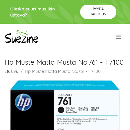
Oletko suuri musiikin
PYYDÄ
TARJOUS
ystävä?
.
Hp Muste Matta Musta No.761 - T7100
Etusivu
Hp Muste Matta Musta No.761 - T7100