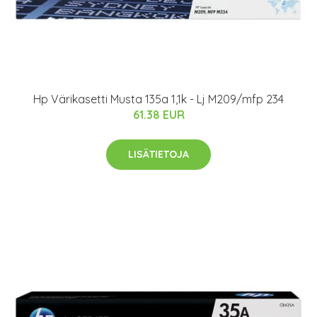
Hp Värikasetti Musta 135a 1,1k - Lj M209/mfp 234
61.38 EUR
LISÄTIETOJA