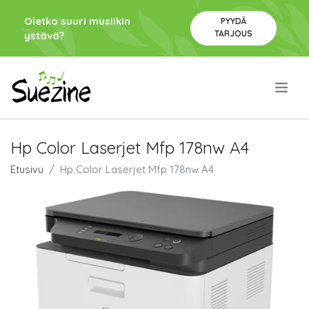
Oletko suuri musiikin
PYYDÄ
TARJOUS
ystävä?
.
Hp Color Laserjet Mfp 178nw A4
Etusivu
Hp Color Laserjet Mfp 178nw A4