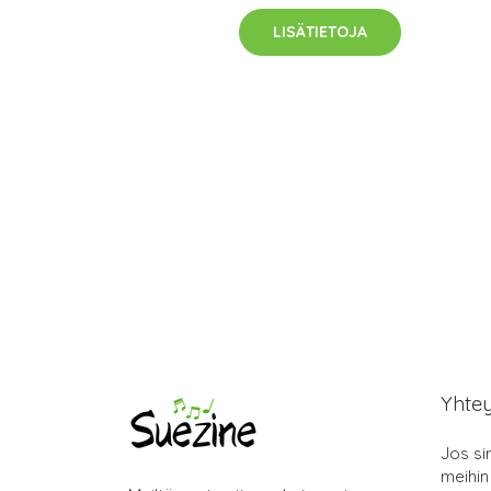
LISÄTIETOJA
Yhte
Jos si
meihin