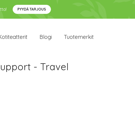
tta!
PYYDÄ TARJOUS
Kotiteatterit
Blogi
Tuotemerkit
upport - Travel