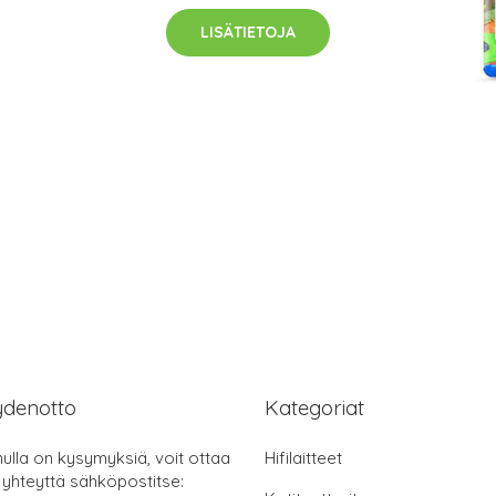
LISÄTIETOJA
ydenotto
Kategoriat
nulla on kysymyksiä, voit ottaa
Hifilaitteet
 yhteyttä sähköpostitse: