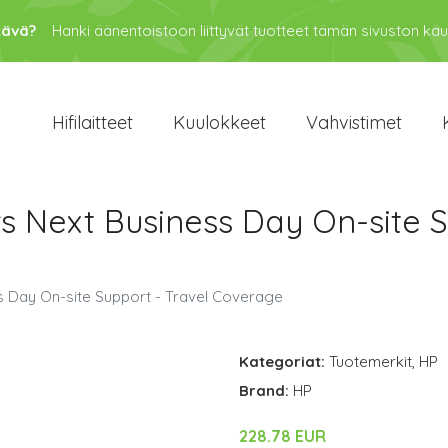
tävä?
Hanki äänentoistoon liittyvät tuotteet tämän sivuston kau
Hifilaitteet
Kuulokkeet
Vahvistimet
s Next Business Day On-site S
s Day On-site Support - Travel Coverage
Kategoriat:
Tuotemerkit
,
HP
Brand:
HP
228.78 EUR