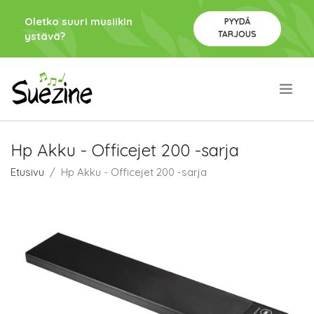
Oletko suuri musiikin
PYYDÄ
TARJOUS
ystävä?
.
Hp Akku - Officejet 200 -sarja
Etusivu
Hp Akku - Officejet 200 -sarja