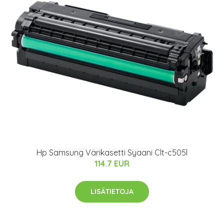
Hp Samsung Värikasetti Syaani Clt-c505l
114.7 EUR
LISÄTIETOJA