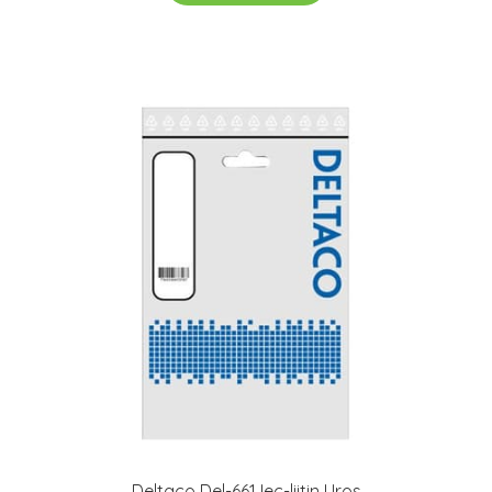
Deltaco Del-661 Iec-liitin Uros