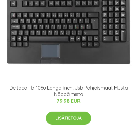
Deltaco Tb-106u Langallinen, Usb Pohjoismaat Musta
Näppäimistö
79.98 EUR
LISÄTIETOJA