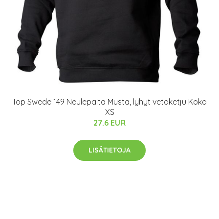
Top Swede 149 Neulepaita Musta, lyhyt vetoketju Koko
XS
27.6 EUR
LISÄTIETOJA