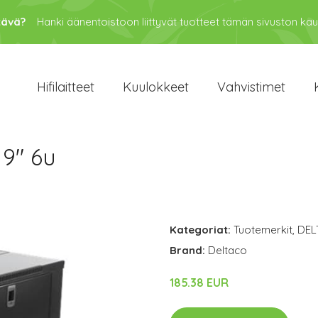
tävä?
Hanki äänentoistoon liittyvät tuotteet tämän sivuston kau
Hifilaitteet
Kuulokkeet
Vahvistimet
9" 6u
Kategoriat:
Tuotemerkit
,
DEL
Brand:
Deltaco
185.38 EUR