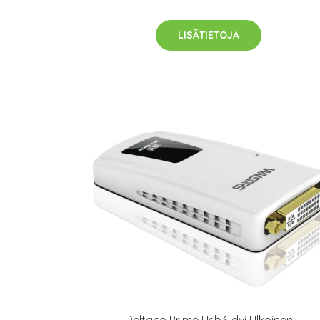
LISÄTIETOJA
Deltaco Prime Usb3-dvi Ulkoinen