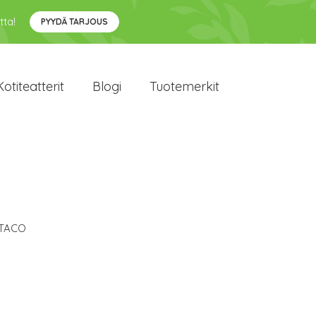
tta!
PYYDÄ TARJOUS
Kotiteatterit
Blogi
Tuotemerkit
TACO