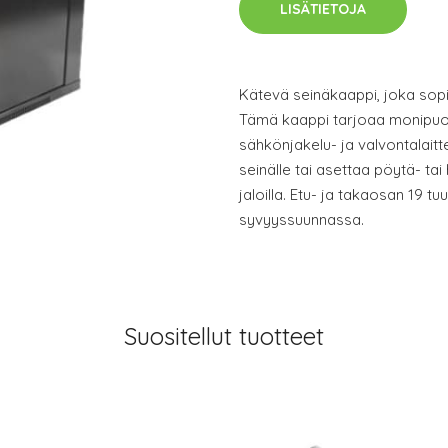
LISÄTIETOJA
Kätevä seinäkaappi, joka sopii 
Tämä kaappi tarjoaa monipuol
sähkönjakelu- ja valvontalaitt
seinälle tai asettaa pöytä- tai 
jaloilla. Etu- ja takaosan 19 
syvyyssuunnassa.
Suositellut tuotteet