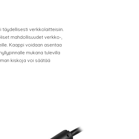
täydellisesti verkkolaitteisiin.
iset mahdollisuudet verkko-,
eille. Kaappi voidaan asentaa
hyllypinnalle mukana tulevilla
tuuman kiskoja voi säätää