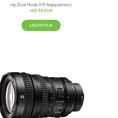
Hp Dual Mode 975 Näppäimistö
160.58 EUR
LISÄTIETOJA