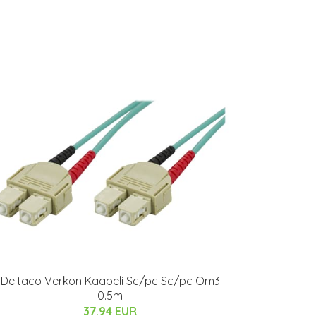
Deltaco Verkon Kaapeli Sc/pc Sc/pc Om3
0.5m
37.94 EUR