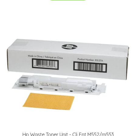
Hp Waste Toner Unit - Clj Ent M552/m553