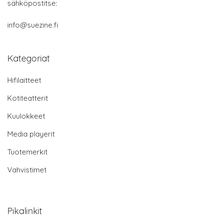
sähköpostitse:
info@suezine.fi
Kategoriat
Hifilaitteet
Kotiteatterit
Kuulokkeet
Media playerit
Tuotemerkit
Vahvistimet
Pikalinkit