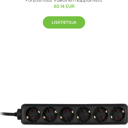
Pohjoismaat Valkoinen Näppäimistö
60.14 EUR
LISÄTIETOJA