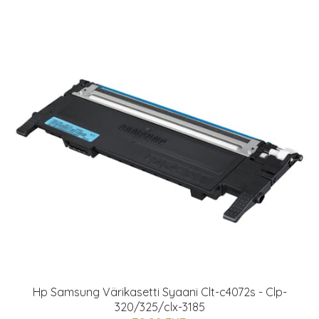
Hp Samsung Värikasetti Syaani Clt-c4072s - Clp-
320/325/clx-3185