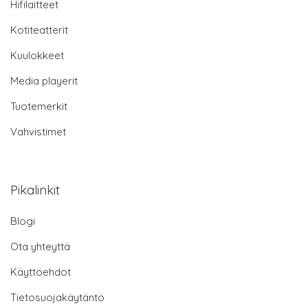
Hifilaitteet
Kotiteatterit
Kuulokkeet
Media playerit
Tuotemerkit
Vahvistimet
Pikalinkit
Blogi
Ota yhteyttä
Käyttöehdot
Tietosuojakäytäntö