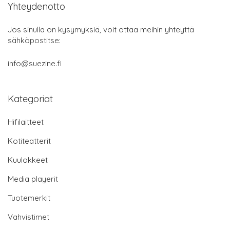
Yhteydenotto
Jos sinulla on kysymyksiä, voit ottaa meihin yhteyttä
sähköpostitse:
info@suezine.fi
Kategoriat
Hifilaitteet
Kotiteatterit
Kuulokkeet
Media playerit
Tuotemerkit
Vahvistimet