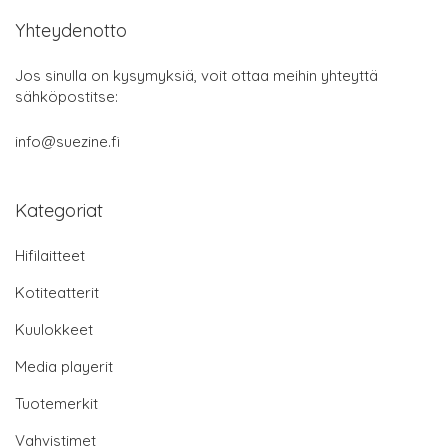
Yhteydenotto
Jos sinulla on kysymyksiä, voit ottaa meihin yhteyttä
sähköpostitse:
info@suezine.fi
Kategoriat
Hifilaitteet
Kotiteatterit
Kuulokkeet
Media playerit
Tuotemerkit
Vahvistimet