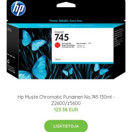
Hp Muste Chromatic Punainen No.745 130ml -
Z2600/z5600
123.38 EUR
LISÄTIETOJA