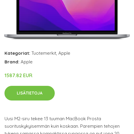
Kategoriat:
Tuotemerkit
,
Apple
Brand:
Apple
1587.82 EUR
LISÄTIETOJA
Uusi M2-siru tekee 13 tuuman MacBook Prosta
suorituskykyisemmän kuin koskaan. Parempien tehojen
tukena samassa kompaktissa rungossa on nyt jopa 20